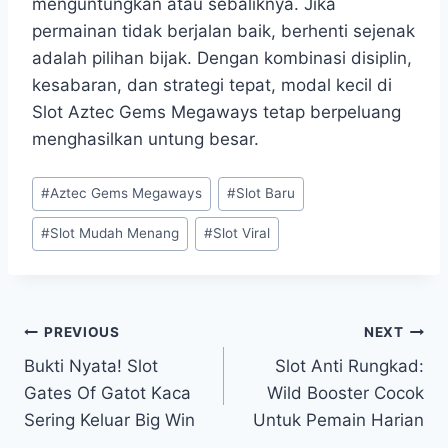
menguntungkan atau sebaliknya. Jika
permainan tidak berjalan baik, berhenti sejenak
adalah pilihan bijak. Dengan kombinasi disiplin,
kesabaran, dan strategi tepat, modal kecil di
Slot Aztec Gems Megaways tetap berpeluang
menghasilkan untung besar.
Post
#
Aztec Gems Megaways
#
Slot Baru
Tags:
#
Slot Mudah Menang
#
Slot Viral
Post
PREVIOUS
NEXT
Bukti Nyata! Slot
Slot Anti Rungkad:
navigation
Gates Of Gatot Kaca
Wild Booster Cocok
Sering Keluar Big Win
Untuk Pemain Harian