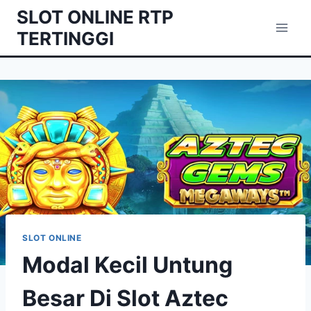
Skip
SLOT ONLINE RTP
to
TERTINGGI
content
SLOT ONLINE
Modal Kecil Untung
Besar Di Slot Aztec