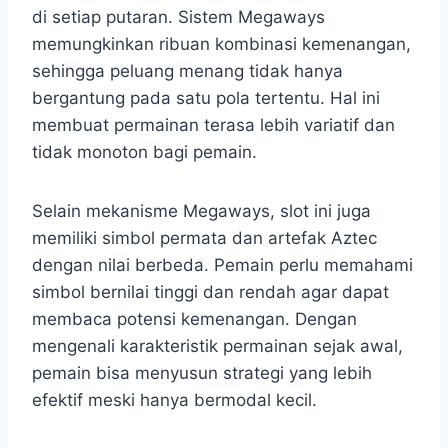
di setiap putaran. Sistem Megaways
memungkinkan ribuan kombinasi kemenangan,
sehingga peluang menang tidak hanya
bergantung pada satu pola tertentu. Hal ini
membuat permainan terasa lebih variatif dan
tidak monoton bagi pemain.
Selain mekanisme Megaways, slot ini juga
memiliki simbol permata dan artefak Aztec
dengan nilai berbeda. Pemain perlu memahami
simbol bernilai tinggi dan rendah agar dapat
membaca potensi kemenangan. Dengan
mengenali karakteristik permainan sejak awal,
pemain bisa menyusun strategi yang lebih
efektif meski hanya bermodal kecil.