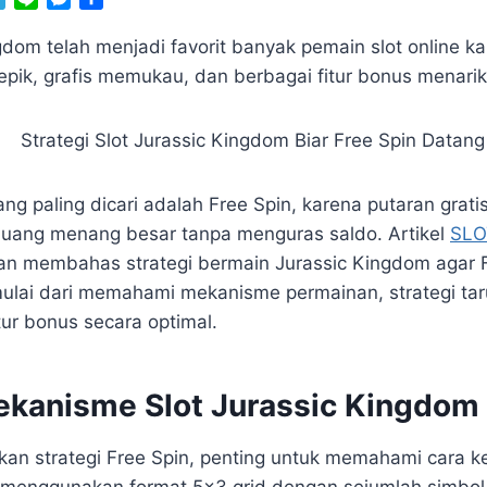
e
i
e
h
l
n
s
a
gdom telah menjadi favorit banyak pemain slot online k
e
e
s
r
epik, grafis memukau, dan berbagai fitur bonus menarik
g
e
e
r
n
a
g
m
e
r
ang paling dicari adalah Free Spin, karena putaran gratis
uang menang besar tanpa menguras saldo. Artikel
SLO
kan membahas strategi bermain Jurassic Kingdom agar F
lai dari memahami mekanisme permainan, strategi tar
ur bonus secara optimal.
kanisme Slot Jurassic Kingdom
an strategi Free Spin, penting untuk memahami cara ker
i menggunakan format 5×3 grid dengan sejumlah simbo