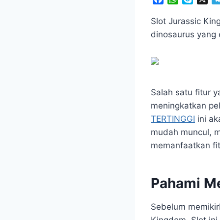
a
h
k
c
a
y
Slot Jurassic Kin
e
t
p
dinosaurus yang 
b
s
e
o
A
o
p
k
p
Salah satu fitur y
meningkatkan pel
TERTINGGI
ini a
mudah muncul, mu
memanfaatkan fit
Pahami Me
Sebelum memikirk
Kingdom. Slot in