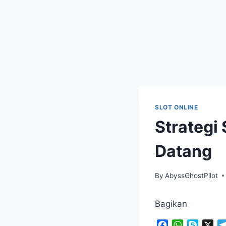
SLOT ONLINE
Strategi 
Datang
By
AbyssGhostPilot
Bagikan
F
W
S
X