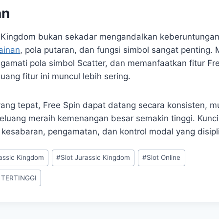
an
c Kingdom bukan sekadar mengandalkan keberuntunga
ainan
, pola putaran, dan fungsi simbol sangat penting.
ngamati pola simbol Scatter, dan memanfaatkan fitur Fr
ang fitur ini muncul lebih sering.
ang tepat, Free Spin dapat datang secara konsisten, mul
eluang meraih kemenangan besar semakin tinggi. Kunci
 kesabaran, pengamatan, dan kontrol modal yang disipl
rassic Kingdom
#
Slot Jurassic Kingdom
#
Slot Online
 TERTINGGI