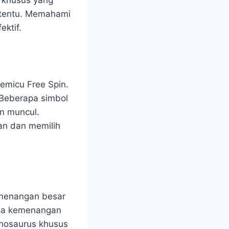
ertentu. Memahami
ktif.
emicu Free Spin.
. Beberapa simbol
n muncul.
an dan memilih
kemenangan besar
ola kemenangan
nosaurus khusus