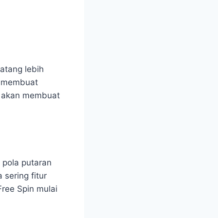
atang lebih
il membuat
ng akan membuat
 pola putaran
sering fitur
Free Spin mulai