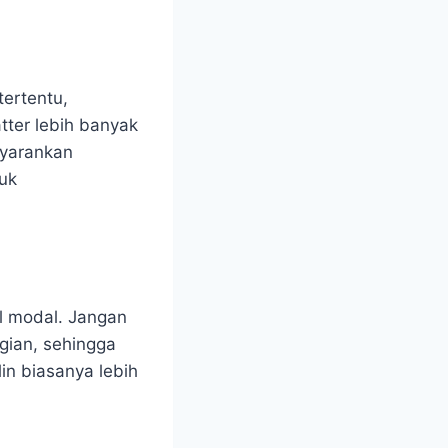
tertentu,
tter lebih banyak
nyarankan
tuk
l modal. Jangan
ugian, sehingga
in biasanya lebih