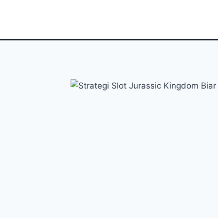
Skip
to
content