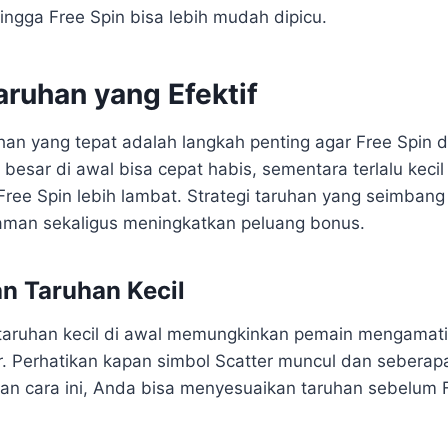
ingga Free Spin bisa lebih mudah dipicu.
aruhan yang Efektif
an yang tepat adalah langkah penting agar Free Spin d
u besar di awal bisa cepat habis, sementara terlalu kec
ree Spin lebih lambat. Strategi taruhan yang seimba
aman sekaligus meningkatkan peluang bonus.
n Taruhan Kecil
aruhan kecil di awal memungkinkan pemain mengamati
r. Perhatikan kapan simbol Scatter muncul dan seberapa 
gan cara ini, Anda bisa menyesuaikan taruhan sebelum 