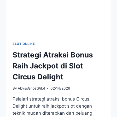
SLOT ONLINE
Strategi Atraksi Bonus
Raih Jackpot di Slot
Circus Delight
By
AbyssGhostPilot
02/14/2026
Pelajari strategi atraksi bonus Circus
Delight untuk raih jackpot slot dengan
teknik mudah diterapkan dan peluang