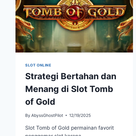
SLOT ONLINE
Strategi Bertahan dan
Menang di Slot Tomb
of Gold
By
AbyssGhostPilot
12/19/2025
Slot Tomb of Gold permainan favorit
penggemar slot karena