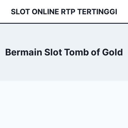
SLOT ONLINE RTP TERTINGGI
Bermain Slot Tomb of Gold