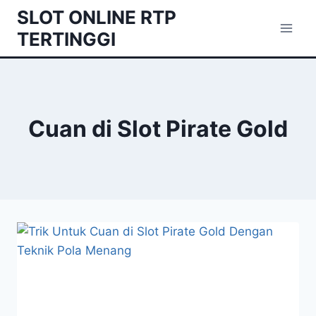
Skip
SLOT ONLINE RTP
to
TERTINGGI
content
Cuan di Slot Pirate Gold