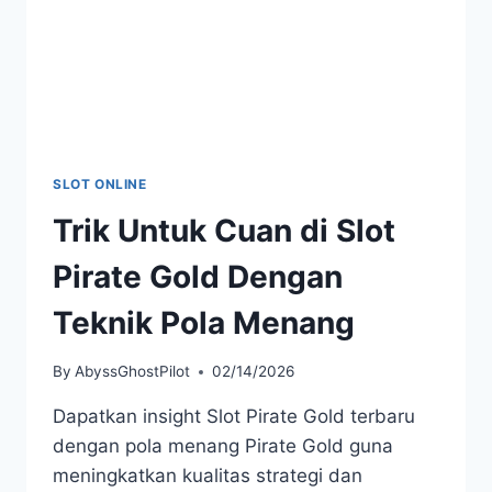
SLOT ONLINE
Trik Untuk Cuan di Slot
Pirate Gold Dengan
Teknik Pola Menang
By
AbyssGhostPilot
02/14/2026
Dapatkan insight Slot Pirate Gold terbaru
dengan pola menang Pirate Gold guna
meningkatkan kualitas strategi dan