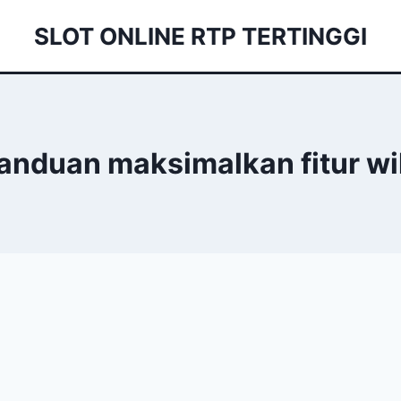
SLOT ONLINE RTP TERTINGGI
anduan maksimalkan fitur wi