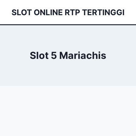
SLOT ONLINE RTP TERTINGGI
Slot 5 Mariachis