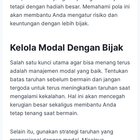
tetapi dengan hadiah besar. Memahami pola ini
akan membantu Anda mengatur risiko dan
keuntungan dengan lebih bijak.
Kelola Modal Dengan Bijak
Salah satu kunci utama agar bisa menang terus
adalah manajemen modal yang baik. Tentukan
batas taruhan sebelum bermain dan jangan
tergoda untuk terus meningkatkan taruhan saat
mengalami kekalahan. Hal ini akan mencegah
kerugian besar sekaligus membantu Anda
tetap tenang saat bermain.
Selain itu, gunakan strategi taruhan yang
proporsional dengan modal. Misalnya,