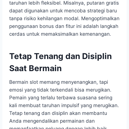
taruhan lebih fleksibel. Misalnya, putaran gratis
dapat digunakan untuk mencoba strategi baru
tanpa risiko kehilangan modal. Mengoptimalkan
penggunaan bonus dan fitur ini adalah langkah
cerdas untuk memaksimalkan kemenangan.
Tetap Tenang dan Disiplin
Saat Bermain
Bermain slot memang menyenangkan, tapi
emosi yang tidak terkendali bisa merugikan.
Pemain yang terlalu terbawa suasana sering
kali membuat taruhan impulsif yang merugikan.
Tetap tenang dan disiplin akan membantu
Anda mengendalikan permainan dan
memanfaatkan peluang dengan lebih baik.