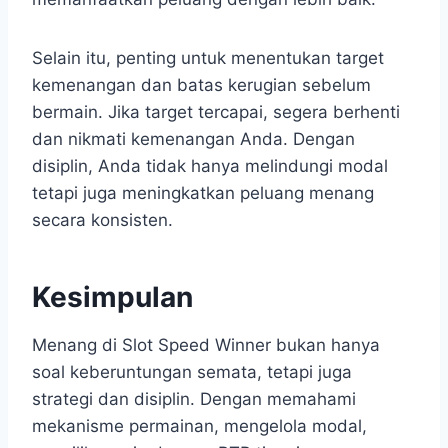
Selain itu, penting untuk menentukan target
kemenangan dan batas kerugian sebelum
bermain. Jika target tercapai, segera berhenti
dan nikmati kemenangan Anda. Dengan
disiplin, Anda tidak hanya melindungi modal
tetapi juga meningkatkan peluang menang
secara konsisten.
Kesimpulan
Menang di Slot Speed Winner bukan hanya
soal keberuntungan semata, tetapi juga
strategi dan disiplin. Dengan memahami
mekanisme permainan, mengelola modal,