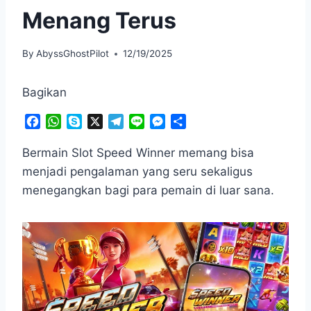
Menang Terus
By
AbyssGhostPilot
12/19/2025
Bagikan
F
W
S
X
T
L
M
S
a
h
k
e
i
e
h
c
a
y
l
n
s
a
Bermain Slot Speed Winner memang bisa
e
t
p
e
e
s
r
menjadi pengalaman yang seru sekaligus
b
s
e
g
e
e
menegangkan bagi para pemain di luar sana.
o
A
r
n
o
p
a
g
k
p
m
e
r