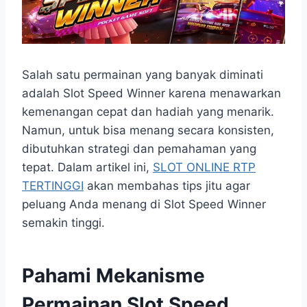
Salah satu permainan yang banyak diminati
adalah Slot Speed Winner karena menawarkan
kemenangan cepat dan hadiah yang menarik.
Namun, untuk bisa menang secara konsisten,
dibutuhkan strategi dan pemahaman yang
tepat. Dalam artikel ini,
SLOT ONLINE RTP
TERTINGGI
akan membahas tips jitu agar
peluang Anda menang di Slot Speed Winner
semakin tinggi.
Pahami Mekanisme
Permainan Slot Speed